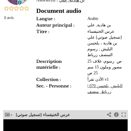
0/5
Document audio
0
avis
Langue :
Arabic
Auteur principal :
بن هادية, علي
Titre :
عرس الخنيفساء
[تسجيل صوتي] علي
بن هادية ، بلحسن
البليش ; رسوم
المنصف زرياط
Description
25 ص. رسوم، غلاف
matérielle :
مصور وملون 15 سم
25 ص.
Collection :
الأذن تقرأ v1
Sec. - Personne :
البليش, بلحسن 070
|
زرياط, منصف
عرس الخنيفساء [تسجيل صوتي]