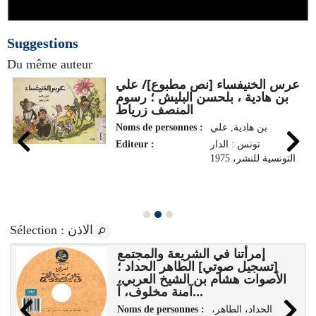
Suggestions
Du même auteur
عرس الخنيفساء [نص مطبوع]/ علي
بن هادية ، بلحسن البليش ؛ رسوم
المنصف زرياط
بن هادية, علي
Noms de personnes :
تونس : الدار
Editeur :
التونسية للنشر، 1975
: الاذن
Sélection
إمرأتنا في الشريعة والمجتمع
[تسجيل صوتي] الطاهر الحداد ؛
الأصوات هشام بن الشيخ العربي،
آمنة مخلوف، آ...
،الحداد، الطاهر
Noms de personnes :