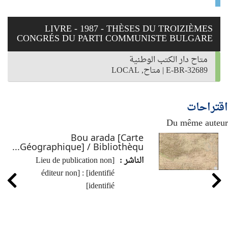
LIVRE - 1987 - THÈSES DU TROIZIÈMES
CONGRÉS DU PARTI COMMUNISTE BULGARE
متاح دار الكتب الوطنية
E-BR-32689
|
متاح, LOCAL
اقتراحات
Du même auteur
Bou arada [Carte
Géographique] / Bibliothèqu...
الناشر :
[Lieu de publication non
identifié] : [éditeur non
identifié]