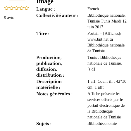
Image
0/5
Langue :
French
Collectivité auteur :
Bibliothéque nationale,
0
avis
Tunisie Tunis Mardi 12
juin 2017
Titre :
Portail = [Affiches]/
www.bnt.nat.tn
Bibliothèque nationale
de Tunisie
Production,
Tunis : Bibliothèque
publication,
nationale de Tunisie,
diffusion,
[s.d]
distribution :
Description
1 aff: Coul., ill ; 42*30
matérielle :
cm. 1 aff:
Notes générales :
Affiche présente les
services offerts par le
portail électronique de
la Bibliothèque
nationale de Tunisie
Sujets :
Bibliothéconomie