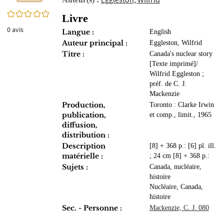
0/5
Livre
0
avis
Langue :
English
Auteur principal :
Eggleston, Wilfrid
Titre :
Canada's nuclear story
[Texte imprimé]/
Wilfrid Eggleston ;
préf. de C. J.
Mackenzie
Production,
Toronto : Clarke Irwin
publication,
et comp., limit., 1965
diffusion,
distribution :
Description
[8] + 368 p.: [6] pl. ill.
matérielle :
; 24 cm [8] + 368 p.:
Sujets :
Canada, nucléaire,
histoire
Nucléaire, Canada,
histoire
Sec. - Personne :
Mackenzie, C. J. 080