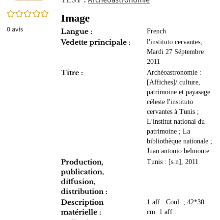
0/5
Image
0
avis
Langue :
French
Vedette principale :
l'instituto cervantes,
Mardi 27 Séptembre
2011
Titre :
Archéoastronomie :
[Affiches]/ culture,
patrimoine et payasage
céleste l'instituto
cervantes à Tunis ;
L'institut national du
patrimoine ; La
bibliothèque nationale ;
Juan antonio belmonte
Production,
Tunis : [s.n], 2011
publication,
diffusion,
distribution :
Description
1 aff.: Coul. ; 42*30
matérielle :
cm. 1 aff.: