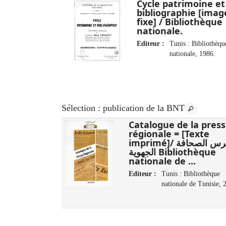
Cycle patrimoine et
bibliographie [imag
fixe] / Bibliothèque
nationale.
Editeur :
Tunis : Bibliothèqu
nationale, 1986.
Sélection
: publication de la BNT
مائوية محمود :
Catalogue de la pres
‏3
régionale = [Texte
imprimé]/ فهرس الصحافة
الوطنية، دار
الجهوية Bibliothèque
تونس : وزارة ،
nationale de ...
Editeur :
Tunis : Bibliothèque
nationale de Tunisie, 