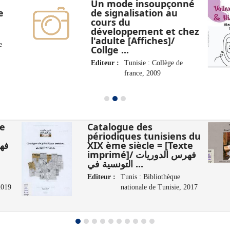
Un mode insoupçonné
e
de signalisation au
cours du
développement et chez
l'adulte [Affiches]/
e
Collge ...
Editeur :
Tunisie : Collège de
france, 2009
se
Catalogue des
périodiques tunisiens du
XIX ème siècle = [Texte
imprimé]/ فهرس الدوريات
التونسية في ...
Editeur :
Tunis : Bibliothèque
2019
nationale de Tunisie, 2017