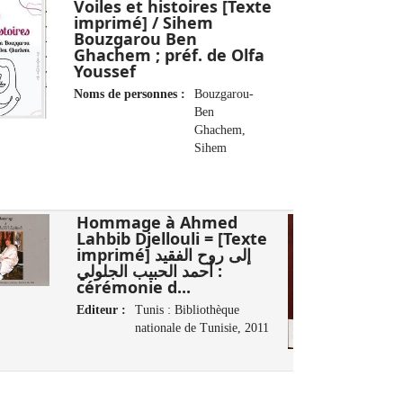
Voiles et histoires [Texte
imprimé] / Sihem
Bouzgarou Ben
Ghachem ; préf. de Olfa
Youssef
Noms de personnes :
Bouzgarou-
Ben
Ghachem,
Sihem
Hommage à Ahmed
Lahbib Djellouli = [Texte
imprimé] إلى روح الفقيد
أحمد الحبيب الجلولي :
cérémonie d...
Editeur :
Tunis : Bibliothèque
nationale de Tunisie, 2011