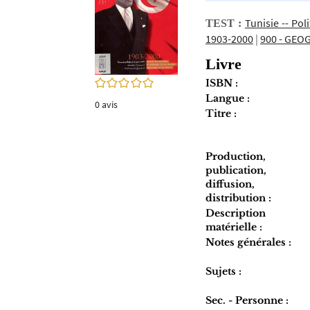
twitter
fenêtre)
(Nouvelle
Tunisie -- Po
TEST :
fenêtre)
1903-2000
|
900 - GEO
Livre
0/5
ISBN :
Langue :
0
avis
Titre :
Production,
publication,
diffusion,
distribution :
Description
matérielle :
Notes générales :
Sujets :
Sec. - Personne :