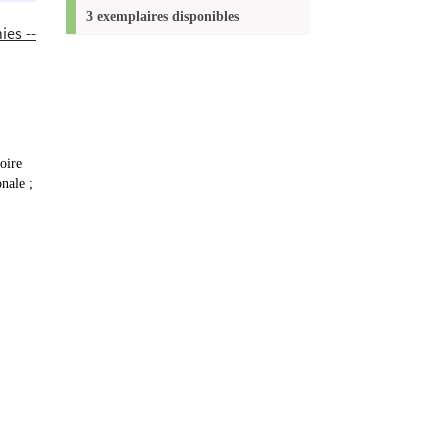
(Nouvelle
3 exemplaires disponibles
ies --
fenêtre)
oire
nale ;