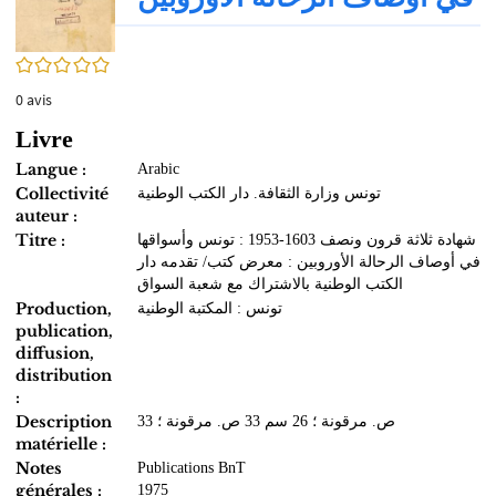
0/5
0
avis
Livre
Langue :
Arabic
Collectivité
تونس وزارة الثقافة. دار الكتب الوطنية
auteur :
Titre :
شهادة ثلاثة قرون ونصف 1603-1953 : تونس وأسواقها
في أوصاف الرحالة الأوروبين : معرض كتب/ تقدمه دار
الكتب الوطنية بالاشتراك مع شعبة السواق
Production,
تونس : المكتبة الوطنية
publication,
diffusion,
distribution
:
Description
33 ص. مرقونة ؛ 26 سم 33 ص. مرقونة ؛
matérielle :
Notes
Publications BnT
générales :
1975