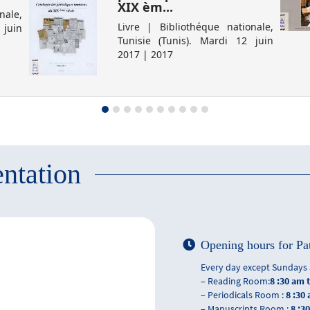
XIX èm...
nale,
Livre | Bibliothéque nationale,
 juin
Tunisie (Tunis). Mardi 12 juin
2017 | 2017
ntation
Opening hours for Pa
Every day except Sundays 
– Reading Room:
8 :30 am 
– Periodicals Room :
8 :30
– Manuscripts Room :
8 :3