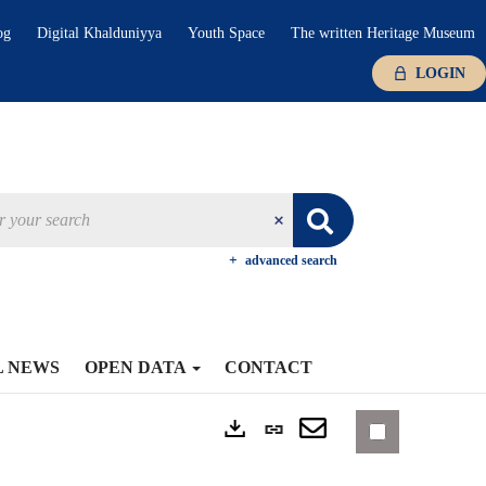
og
Digital Khalduniyya
Youth Space
The written Heritage Museum
LOGIN
advanced search
L NEWS
OPEN DATA
CONTACT
Permanent
Exports
link