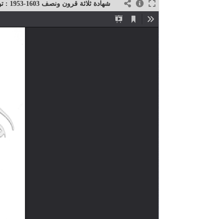
شهادة ثلاثة قرون ونصف 1603-1953 : تونس وأسواقها في أوصاف الرحالة الأوروبين