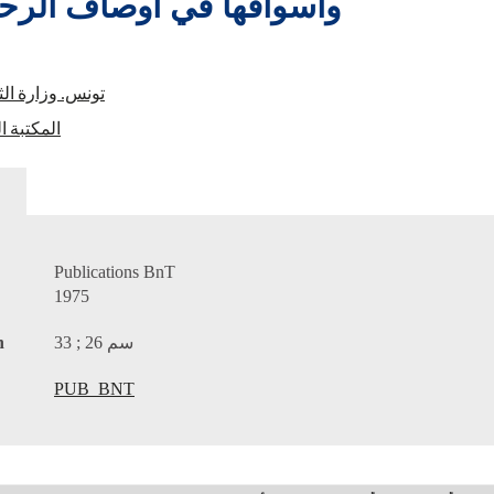
وأسواقها في أوصاف الرحال
تونس. وزارة الث
المكتبة ا
Publications BnT
1975
n
33 ; 26 سم
PUB_BNT