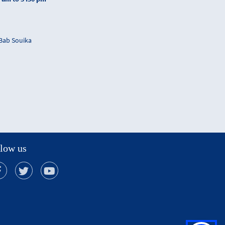
 Bab Souika
low us