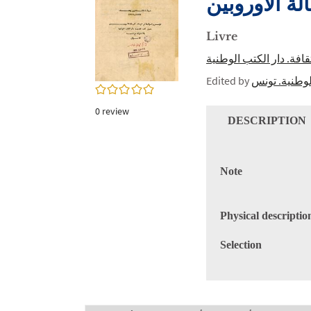
ة الأوروبين
twitter
window)
(New
window)
Livre
قافة. دار الكتب الوطنية
Edited by
لوطنية. تونس
0/5
0
review
DESCRIPTION
Note
Physical descriptio
Selection