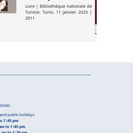
Livre | Bibliothèque nationale de
Tunisie. Tunis, 11 janvier 2025 |
2011
trons
and public holidays
to 7 :45 pm
 am to 7 :45 pm
0 am to 3 :30 pm