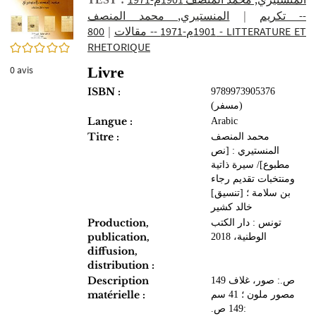
المنستيري, محمد المنصف
|
-- ‏تكريم
800 - LITTERATURE ET
|
1901م-1971 -- مقالات
RHETORIQUE
0/5
Livre
0
avis
ISBN :
9789973905376
(مسفر‏‏)
Langue :
Arabic
Titre :
محمد المنصف
المنستيري : ‏[نص
مطبوع]‏‏/ ‏سيرة ذاتية
ومنتخبات‏‏ ‏‏تقديم رجاء
بن سلامة‏ ؛ ‏[تنسيق]
خالد كشير
Production,
تونس‏ : ‏دار الكتب
publication,
الوطنية‏، ‏2018
diffusion,
distribution :
Description
149 ص.‏: ‏صور، غلاف
matérielle :
مصور ملون‏ ؛ ‏41 سم
149 ص.‏: