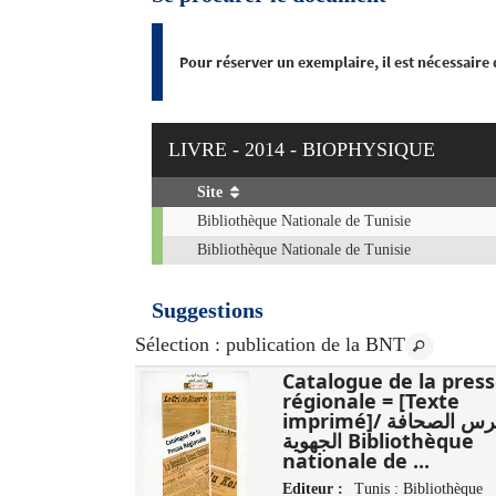
Pour réserver un exemplaire, il est nécessaire
LIVRE - 2014 - BIOPHYSIQUE
Site
Exemplaires
Bibliothèque Nationale de Tunisie
Bibliothèque Nationale de Tunisie
Suggestions
Sélection
: publication de la BNT
مائوية محمود :
Catalogue de la pres
‏3
régionale = [Texte
imprimé]/ فهرس الصحافة
الوطنية، دار
الجهوية Bibliothèque
تونس : وزارة ،
nationale de ...
Editeur :
Tunis : Bibliothèque