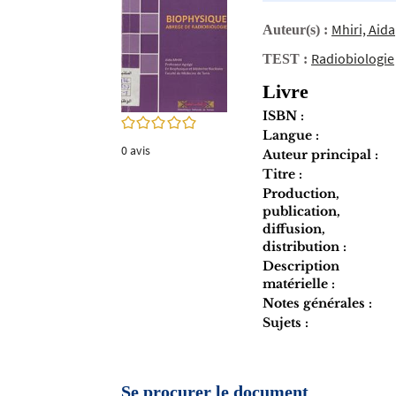
twitter
fenêtre)
(Nouvelle
Mhiri, Aida
Auteur(s) :
fenêtre)
Radiobiologie
TEST :
Livre
ISBN :
0/5
Langue :
0
avis
Auteur principal :
Titre :
Production,
publication,
diffusion,
distribution :
Description
matérielle :
Notes générales :
Sujets :
Se procurer le document