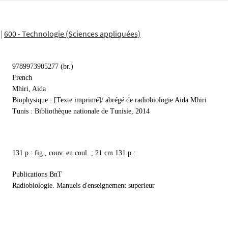
|
600 - Technologie (Sciences appliquées)
9789973905277 (br.)
French
Mhiri, Aida
Biophysique : [Texte imprimé]/ abrégé de radiobiologie Aida Mhiri
Tunis : Bibliothèque nationale de Tunisie, 2014
131 p.: fig., couv. en coul. ; 21 cm 131 p.:
Publications BnT
Radiobiologie. Manuels d'enseignement superieur