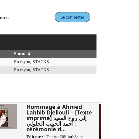
Se connecter
ours.
Statut
En rayon, STACKS
En rayon, STACKS
Hommage à Ahmed
Lahbib Djellouli = [Texte
imprimé] إلى روح الفقيد
أحمد الحبيب الجلولي :
cérémonie d...
Editeur :
Tunis : Bibliothèque