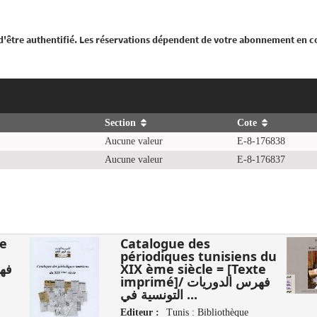
 d'être authentifié. Les réservations dépendent de votre abonnement en c
Section
Cote
Aucune valeur
E-8-176838
Aucune valeur
E-8-176837
se
Catalogue des
périodiques tunisiens du
XIX ème siècle = [Texte
imprimé]/ فهرس الدوريات
التونسية في ...
Editeur :
Tunis : Bibliothèque