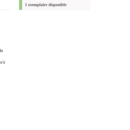
(Nouvelle
1 exemplaire disponible
fenêtre)
du
u'à