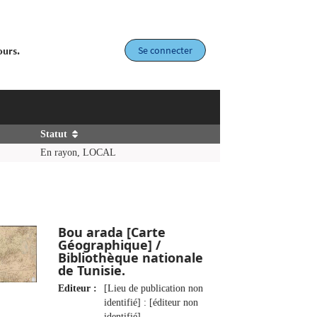
Se connecter
ours.
Statut
En rayon, LOCAL
Bou arada [Carte
Géographique] /
Bibliothèque nationale
de Tunisie.
Editeur :
[Lieu de publication non
identifié] : [éditeur non
identifié]