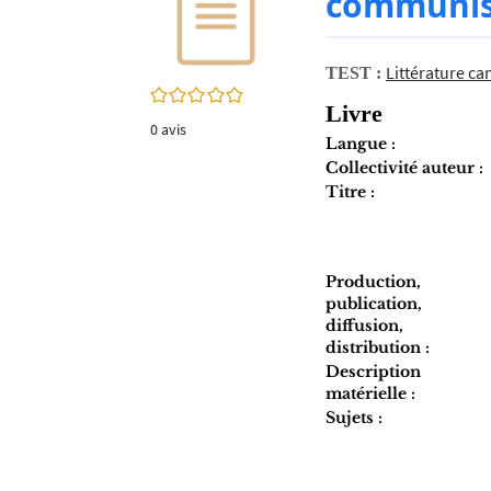
communis
twitter
fenêtre)
(Nouvelle
fenêtre)
Littérature ca
TEST :
0/5
Livre
0
avis
Langue :
Collectivité auteur :
Titre :
Production,
publication,
diffusion,
distribution :
Description
matérielle :
Sujets :