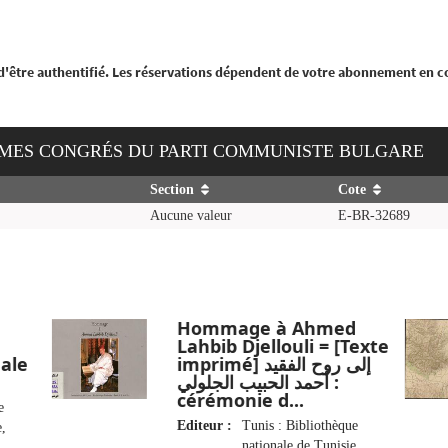
 d'être authentifié. Les réservations dépendent de votre abonnement en c
ZIÈMES CONGRÉS DU PARTI COMMUNISTE BULGARE
Section
Cote
Aucune valeur
E-BR-32689
Hommage à Ahmed
Lahbib Djellouli = [Texte
nale
imprimé] إلى روح الفقيد
أحمد الحبيب الجلولي :
cérémonie d...
e
Editeur :
Tunis : Bibliothèque
e,
nationale de Tunisie,