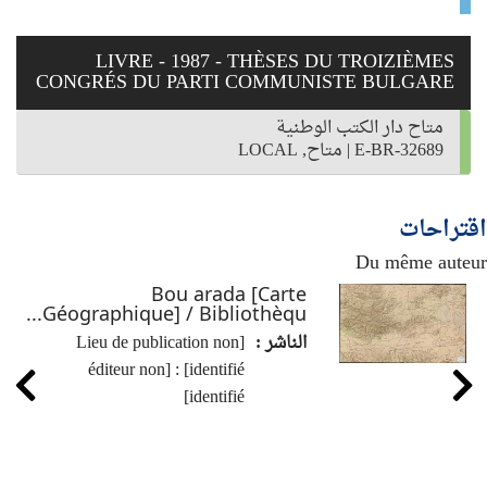
LIVRE - 1987 - THÈSES DU TROIZIÈMES
CONGRÉS DU PARTI COMMUNISTE BULGARE
متاح دار الكتب الوطنية
E-BR-32689
|
متاح, LOCAL
اقتراحات
Du même auteur
Bou arada [Carte
Géographique] / Bibliothèqu...
الناشر :
[Lieu de publication non
identifié] : [éditeur non
identifié]