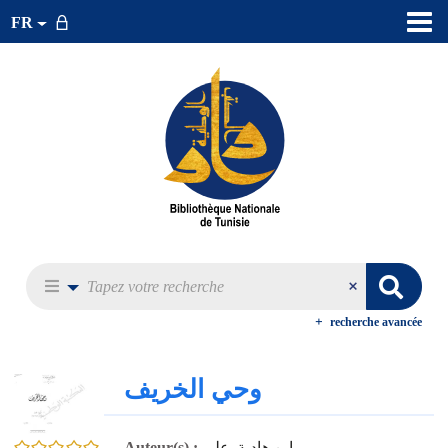
FR
recherche avancée
وحي الخريف
0/5
ابن هادية, علي
Auteur(s) :