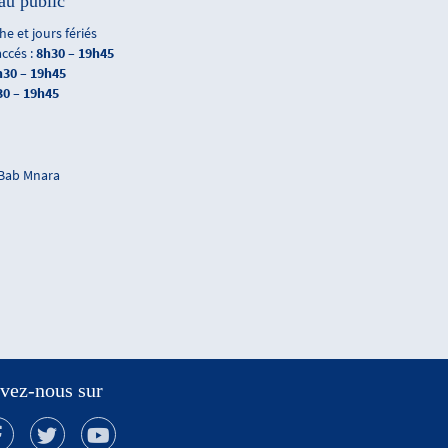
au public
e et jours fériés
accés :
8h30 – 19h45
h30 – 19h45
30 – 19h45
 Bab Mnara
vez-nous sur