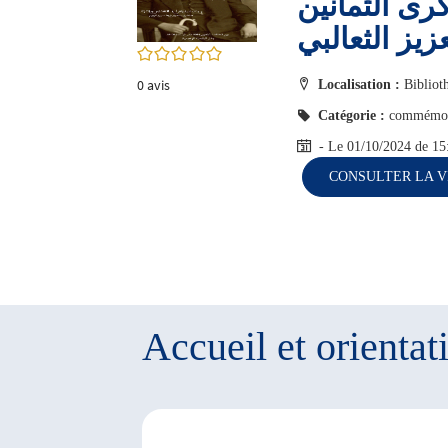
رى الثمانين
twitter
fenêtre)
زيز الثعالبي
(Nouvelle
fenêtre)
0/5
0
avis
Localisation :
Bibliot
Catégorie :
commémor
- Le 01/10/2024
de 15
CONSULTER LA V
Accueil et orientat