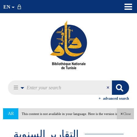
EN
advanced search
AR
This content is not available in your language. Here is the version in arabic
Close
(Tunisia).
التقارير السنوية