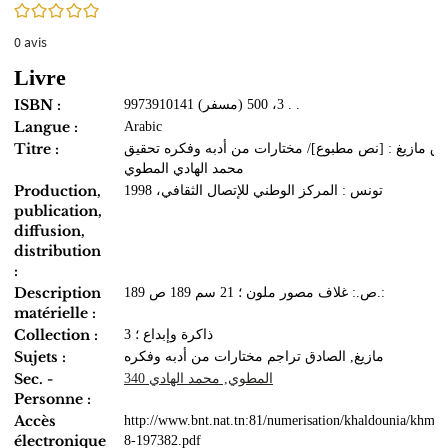
0/5
0
avis
Livre
ISBN :
9973910141 (مسفر) 3، 500 . .
Langue :
Arabic
Titre :
دق مازيغ : [نص مطبوع]/ مختارات من أدبه وفكره تحقيق
محمد الهادي المطوي
Production,
تونس : المركز الوطني للإتصال الثقافي، 1998
publication,
diffusion,
distribution
:
Description
189 ص.: غلاف مصور ملون ؛ 21 سم 189 ص.:
matérielle :
Collection :
ذاكرة وإبداع ؛ 3
Sujets :
مازيغ, الصادق تراجم مختارات من أدبه وفكره
Sec. -
المطوي, محمد الهادي 340
Personne :
Accès
http://www.bnt.nat.tn:81/numerisation/khaldounia/khmo
électronique
8-197382.pdf