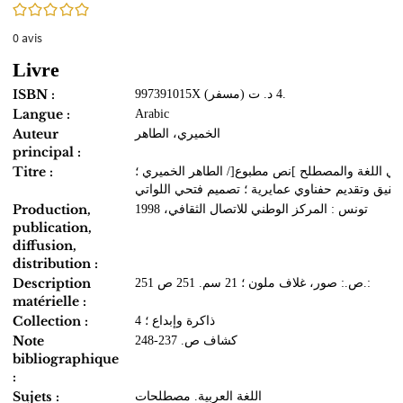
0/5
0
avis
Livre
ISBN :
997391015X (مسفر) 4 د. ت.
Langue :
Arabic
Auteur
الخميري، الطاهر
principal :
Titre :
ي اللغة والمصطلح ]نص مطبوع[/ الطاهر الخميري ؛
حقيق وتقديم حفناوي عمايرية‏ ؛ ‏تصميم فتحي اللواتي
Production,
تونس : المركز الوطني للاتصال الثقافي، 1998
publication,
diffusion,
distribution :
Description
251 ص.: صور، غلاف ملون ؛ 21 سم. 251 ص.:
matérielle :
Collection :
ذاكرة وإبداع ؛ 4
Note
كشاف ص. 237-248
bibliographique
:
Sujets :
اللغة العربية. مصطلحات