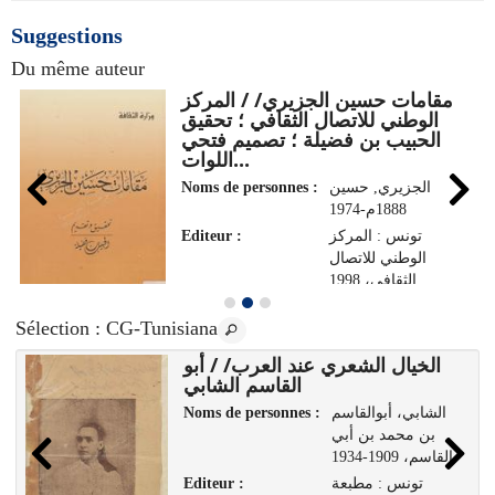
Suggestions
Du même auteur
مقامات حسين الجزيري/ / المركز
الوطني للاتصال الثقافي‏ ؛ ‏تحقيق
الحبيب بن فضيلة‏ ؛ ‏تصميم فتحي
اللوات...
Noms de personnes :
الجزيري, حسين
1888م-1974
Editeur :
تونس : المركز
الوطني للاتصال
الثقافي، 1998
Sélection
: CG-Tunisiana
الخيال الشعري عند العرب/ / أبو
القاسم الشابي
Noms de personnes :
الشابي، أبوالقاسم
بن محمد بن أبي
القاسم، 1909-1934
Editeur :
تونس : مطبعة