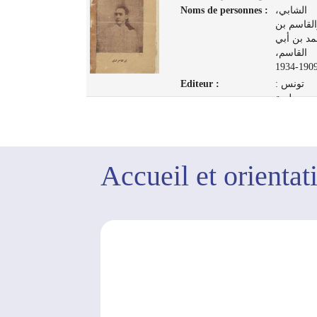
Noms de personnes :
الشابي،
مصطفى
القاسم بن
1910-1967
د بن أبي
تونس :
القاسم،
مطبعة المنار،
1909-193
1948
Editeur :
تونس :
مطبعة
ب، 1929
Accueil et orientat