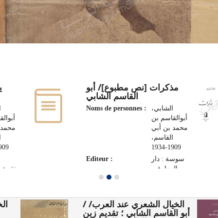
مذكرات [نص مطبوع]/ أبو
ي
القاسم الشابي
،
Noms de personnes :
الشابي،
أبوالقاسم بن
أبوالق
محمد بن أبي
محمد 
القاسم،
،
9-1934
1909-1934
Editeur :
سوسة : دار
المعارف،
نقوش،
2010
الخيال الشعري عند العرب/ /
 /
أبو القاسم الشابي ؛ تقديم زين