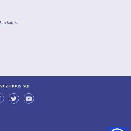
 Bab Souika
vez-nous sur