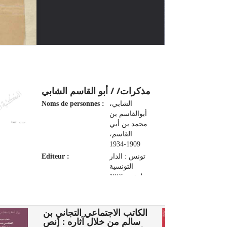
مذكرات‏/ / ‏أبو القاسم الشابي
Noms de personnes :
الشابي،
أبوالقاسم بن
محمد بن أبي
القاسم،
1909-1934
Editeur :
تونس : الدار
التونسية
لنشر‏، ‏1966
1
الكاتب الاجتماعي التجاني بن
سالم من خلال آثاره : [نص