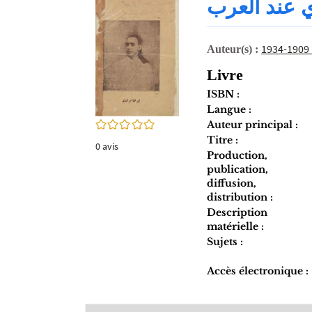
 عند العرب
twitter
fenêtre)
(Nouvelle
fenêtre)
Auteur(s) :
Livre
ISBN :
Langue :
0/5
Auteur principal :
Titre :
0
avis
Production,
publication,
diffusion,
distribution :
Description
matérielle :
Sujets :
Accès électronique :