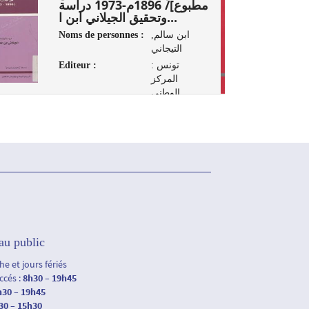
مطبوع]/ 1896م-1973 دراسة
وتحقيق الجيلاني ابن ا...
Noms de personnes :
ابن سالم,
التيجاني
Editeur :
تونس :
المركز
الوطني
للإتصال
الثقافي، 2008
au public
e et jours fériés
accés :
8h30 – 19h45
h30 – 19h45
30 – 15h30