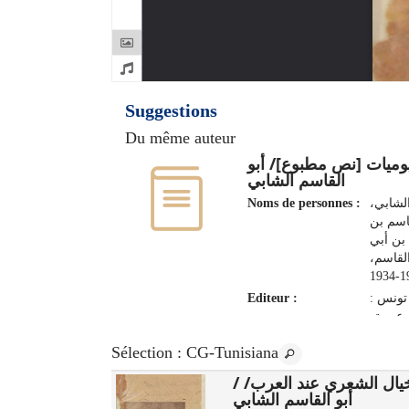
Suggestions
Du même auteur
وميات [نص مطبوع]/ أبو
القاسم الشابي
Noms de personnes :
الشابي
اسم بن
بن أبي
القاسم
190
Editeur :
تونس :
 عربية
2009
Sélection
: CG-Tunisiana
الخيال الشعري عند العرب/
الشعاع/ /
أبو القاسم الشابي
s :
خريف,