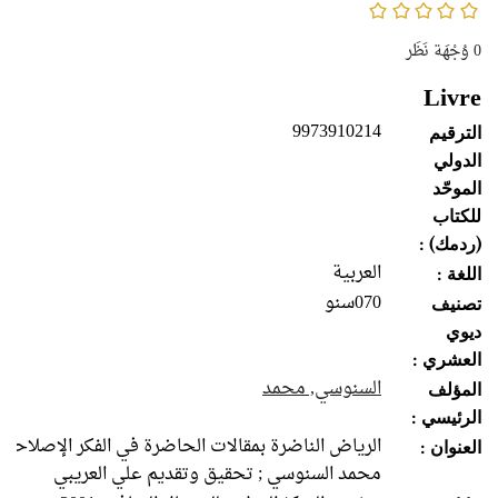
0/5
0
وُجْهَة نَظَر
Livre
9973910214
الترقيم
الدولي
الموحّد
للكتاب
(ردمك) :
العربية
اللغة :
070سنو
تصنيف
ديوي
العشري :
السنوسي, محمد
المؤلف
الرئيسي :
الرياض الناضرة بمقالات الحاضرة في الفكر الإصلاحي/ 
العنوان :
محمد السنوسي ; تحقيق وتقديم علي العريبي