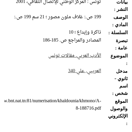
تونس : المركز الوطني للإتصال الثقافي، 2001
بيانات
النشر :
199 ص.: غلاف ملون مصور ؛ 21 سم 199 ص.:
الوصف
المادي :
ذاكرة وإبداع ؛ 10
السلسلة :
المصادر والمراجع ص. 185-186
تبصرة
عامة :
الأدب العربي. مقالات تونس
الموضوع
:
العريبي, علي 340
مدخل
ثانوي -
اسم
شخص :
/www.bnt.nat.tn:81/numerisation/khaldounia/khmono/A-
الموقع
8-188716.pdf
والوصول
الإلكتروني
: