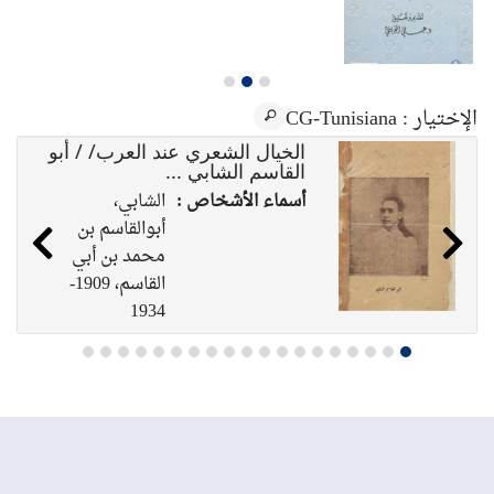
الإختيار
: CG-Tunisiana
الخيال الشعري عند العرب/ / أبو
القاسم الشابي ...
أسماء الأشخاص :
الشابي،
أبوالقاسم بن
محمد بن أبي
القاسم، 1909-
1934
الناشر :
تونس : مطبعة
العرب، 1929