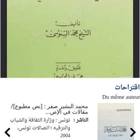
اقتراحات
Du même auteur
محمد البشير صفر : [نص مطبوع]/
مقالات في الإص...
الناشر :
تونس : وزارة الثقافة والشباب
والترفيه ؛ اتصالات تونس،
2004