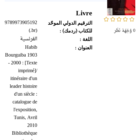
Livre
0/5
9789973905192
الترقيم الدولي الموحّد
(br.)
0
وُجْهَة نَظَر
للكتاب (ردمك) :
الفرنسية
اللغة :
Habib
العنوان :
Bourguiba 1903
- 2000 : [Texte
imprimé]/
itinéraire d'un
leader histoire
d'un siècle :
catalogue de
l'exposition,
Tunis, Avril
2010
Bibliothèque