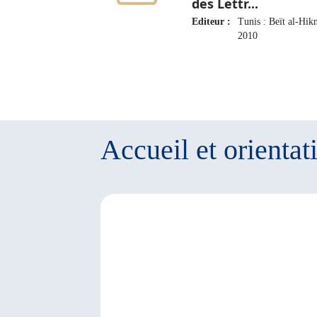
des Lettr...
Editeur :
Tunis : Beït al-Hik
2010
Accueil et orientat