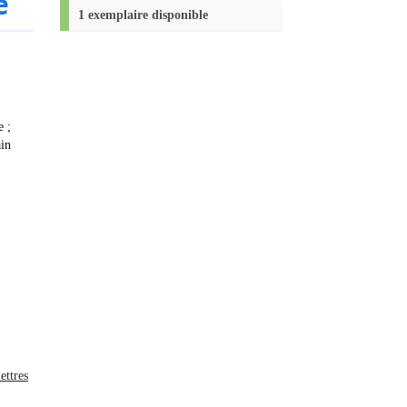
e
(Nouvelle
1 exemplaire disponible
fenêtre)
e ;
ain
ettres