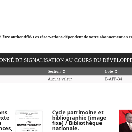
 d'être authentifié. Les réservations dépendent de votre abonnement en c
PÇONNÉ DE SIGNALISATION AU COURS DU DÉVELOPP
Section
Cote
Aucune valeur
E-AFF-34
ons
Cycle patrimoine et
exte
bibliographie [image
e
fixe] / Bibliothèque
nces,
nationale.