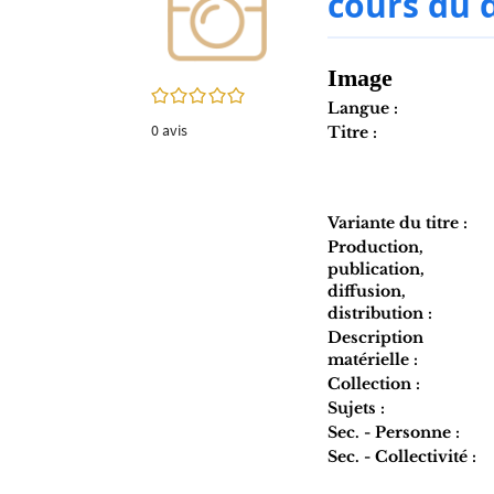
cours du 
twitter
fenêtre)
(Nouvelle
fenêtre)
Image
0/5
Langue :
0
avis
Titre :
Variante du titre :
Production,
publication,
diffusion,
distribution :
Description
matérielle :
Collection :
Sujets :
Sec. - Personne :
Sec. - Collectivité :