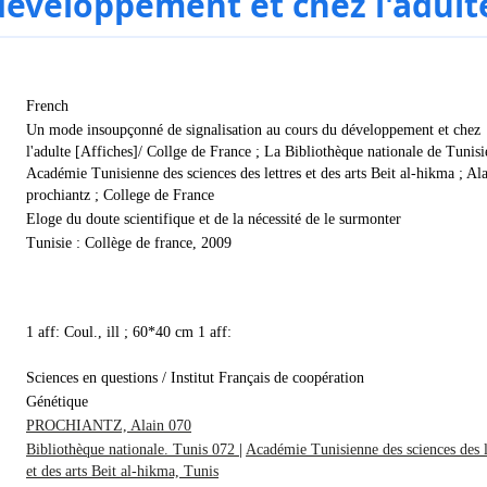
développement et chez l'adult
French
Un mode insoupçonné de signalisation au cours du développement et chez
l'adulte [Affiches]/ Collge de France ; La Bibliothèque nationale de Tunisi
Académie Tunisienne des sciences des lettres et des arts Beit al-hikma ; Al
prochiantz ; College de France
Eloge du doute scientifique et de la nécessité de le surmonter
Tunisie : Collège de france, 2009
1 aff: Coul., ill ; 60*40 cm 1 aff:
Sciences en questions / Institut Français de coopération
Génétique
PROCHIANTZ, Alain 070
Bibliothèque nationale. Tunis 072
|
Académie Tunisienne des sciences des l
et des arts Beit al-hikma, Tunis