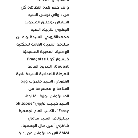
الأناشيد و القصائد.
و قد حضر هذه التظاهرة كل
من : والي تونس السيد
الشاذلي بوعلاق المندوب
الجهوي للتربية، السيد
محمدالقزوني، السيدة رجاء بن
سلامة المديرة العامة للمكتبة
الوطنية، المخرجة المسرحيّة
فرنسواز كوبا Françoise
Coupat، المديرة العامة
للمرحلة الاعدادية السيدة نادية
العقربي، السيد مندوب وزارة
الفلاحة و مجموعة من
المسؤولين بوزارة الفلاحة،
السيد فيليب فاروي"philoppe
Faroy"، الكاتب العام لجمعية
بيبليوناف، السيد سامي
شاهرلي أمين مال الجمعية،
اضافة الى مسؤولين عن إدارة