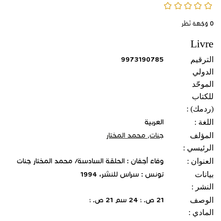
0/5
0
وُجْهَة نَظَر
Livre
الترقيم
9973190785
الدولي
الموحّد
للكتاب
(ردمك) :
اللغة :
العربية
المؤلف
جنات, محمد المختار
الرئيسي :
العنوان :
وفاء أجفان : الحلقة السادسة/ محمد المختار جنات
بيانات
تونس : سراس للنشر، 1994
النشر :
الوصف
21 ص. ؛ 24 سم 21 ص. ؛
المادي :