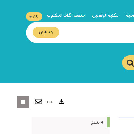
قمية
مكتبة اليافعين
متحف التّراث المكتوب
حسابي
رابط
ثابت
صادرات
4 نسخ
(نافذة