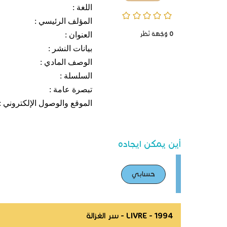
اللغة :
0/5
المؤلف الرئيسي :
0
وُجْهَة نَظَر
العنوان :
بيانات النشر :
الوصف المادي :
السلسلة :
تبصرة عامة :
الموقع والوصول الإلكتروني :
أين يمكن ايجاده
حسابي
LIVRE - 1994 - سر الغزالة