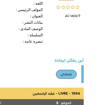
اللغة :
0/5
المؤلف الرئيسي :
0
وُجْهَة نَظَر
العنوان :
بيانات النشر :
الوصف المادي :
السلسلة :
تبصرة عامة :
أين يمكن ايجاده
حسابي
LIVRE - 1994 - عقد الياسمين
الموقع
ا