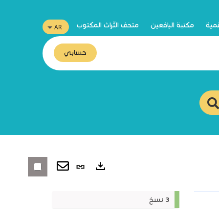
قمية
مكتبة اليافعين
متحف التّراث المكتوب
حسابي
رابط
ثابت
صادرات
3 نسخ
(نافذة