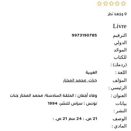
0/5
0
وُجْهَة نَظَر
Livre
الترقيم
9973190785
الدولي
الموحّد
للكتاب
(ردمك) :
اللغة :
العربية
المؤلف
جنات, محمد المختار
الرئيسي :
العنوان :
وفاء أجفان : الحلقة السادسة/ محمد المختار جنات
بيانات
تونس : سراس للنشر، 1994
النشر :
الوصف
21 ص. ؛ 24 سم 21 ص. ؛
المادي :