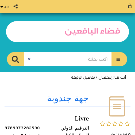
أنت هنا:
إستقبال
/
تفاصيل الوثيقة
جهة جندوبة
Livre
0/5
الترقيم الدولي
9789973282590
0
وُجْهَة نَظَر