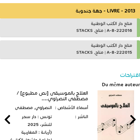
LIVRE - 2013 - جهة جندوبة
متاح دار الكتب الوطنية
A-8-222016
|
متاح, STACKS
متاح دار الكتب الوطنية
A-8-222015
|
متاح, STACKS
اقتراحات
Du même auteur
العلاج بالموسيقى [نص مطبوع] /
مصطفى النصراوي....
أسماء الأشخاص :
النصراوي, مصطفى
الناشر :
تونس : دار سحر
للنشر، 2025
(أريانة : المغاربية