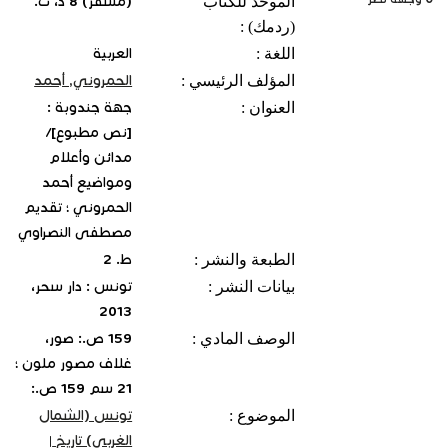
الموحّد للكتاب
(مسفر) 8 د، ت.
(ردمك) :
اللغة :
العربية
المؤلف الرئيسي :
الحمروني, أحمد‏
العنوان :
جهة جندوبة :
[نص مطبوع]/
مدائن وأعلام
ومواضيع أحمد
الحمروني ؛ تقديم
مصطفى النصراوي
الطبعة والنشر :
ط. 2
بيانات النشر :
تونس : دار سحر،
2013
الوصف المادي :
159 ص.: صور،
غلاف مصور ملون ؛
21 سم 159 ص.:
الموضوع :
تونس (الشمال
الغربي) تاريخ
|