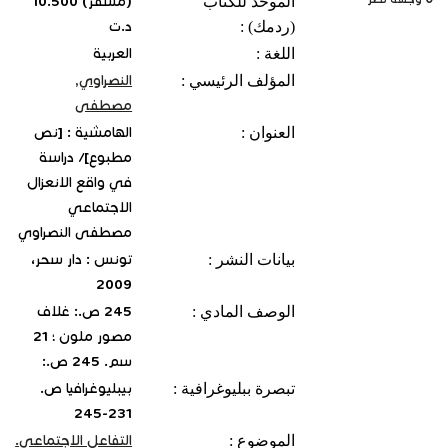
الموحّد للكتاب
(مسفر) 10.500
(ردمك) :
د.ت
اللغة :
العربية
المؤلف الرئيسي :
النصراوي,
مصطفى
العنوان :
الهامشية : [نص
مطبوع]/ دراسة
في واقع الانعزال
الاجتماعي
مصطفى النصراوي
بيانات النشر :
تونس : دار سحر،
2009
الوصف المادي :
245 ص.: غلاف
مصور ملون ؛ 21
سم. 245 ص.:
تبصرة ببليوغرافية :
بيبليوغرافيا ص.
231-245
الموضوع :
التفاعل الاجتماعي.