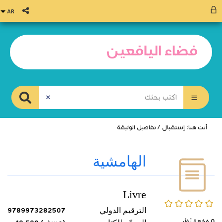
أنت هنا:
إستقبال
/
تفاصيل الوثيقة
الهامشية
Livre
0/5
الترقيم الدولي
9789973282507
0
وُجْهَة نَظَر