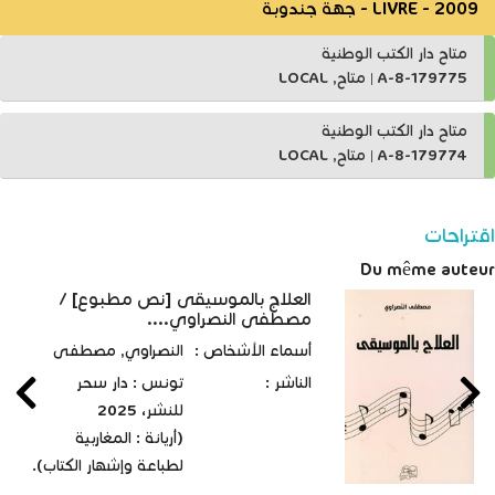
LIVRE - 2009 - جهة جندوبة
متاح دار الكتب الوطنية
A-8-179775
|
متاح, LOCAL
متاح دار الكتب الوطنية
A-8-179774
|
متاح, LOCAL
اقتراحات
Du même auteur
العلاج بالموسيقى [نص مطبوع] /
مصطفى النصراوي....
أسماء الأشخاص :
النصراوي, مصطفى
الناشر :
تونس : دار سحر
للنشر، 2025
(أريانة : المغاربية
لطباعة وإشهار الكتاب).