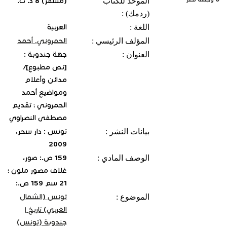
الموحّد للكتاب
(مسفر) 8 د. ت.
(ردمك) :
اللغة :
العربية
المؤلف الرئيسي :
الحمروني, أحمد‏
العنوان :
جهة جندوبة :
[نص مطبوع]/
مدائن وأعلام
ومواضيع أحمد
الحمروني ؛ تقديم
مصطفى النصراوي
بيانات النشر :
تونس : دار سحر،
2009
الوصف المادي :
159 ص.: صور،
غلاف مصور ملون ؛
21 سم 159 ص.:
الموضوع :
تونس (الشمال
الغربي) تاريخ
|
جندوبة (تونس)