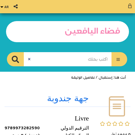
أنت هنا:
إستقبال
/
تفاصيل الوثيقة
جهة جندوبة
Livre
0/5
الترقيم الدولي
9789973282590
0
وُجْهَة نَظَر