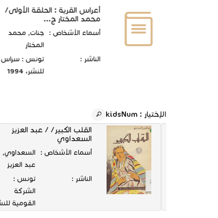
أعراس القرية : الحلقة الأولى/
محمد المختار ج...
أسماء الأشخاص :
جنات, محمد
المختار
الناشر :
تونس : سراس
للنشر، 1994
الإختيار
: kidsNum
ى خريف ؛
القلب الكبير/ / عبد العزيز
اعي
السعداوي
خريف,
أسماء الأشخاص :
السعداوي,
مصطفى
عبد العزيز
1910-1967
الناشر :
تونس :
تونس :
الشركة
الشركة
القومية للنش
التونسية
والتوزيع،