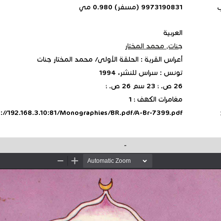
ب
9973190831 (مسفر) 0.980 مي
العربية
جنات, محمد المختار
أعراس القرية : الحلقة الأولى/ محمد المختار جنات
تونس : سراس للنشر، 1994
26 ص. ؛ 23 سم 26 ص. ؛
مغامرات الكهف ؛ 1
p://192.168.3.10:81/Monographies/BR.pdf/A-Br-7399.pdf
-