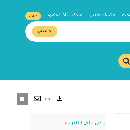
قمية
مكتبة اليافعين
متحف التّراث المكتوب
حسابي
رابط
ثابت
صادرات
(نافذة
عرض على الانترنت