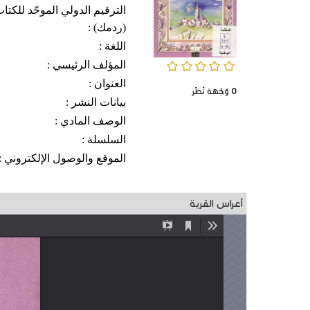
الترقيم الدولي الموحّد للكتا
(ردمك) :
اللغة :
المؤلف الرئيسي :
0/5
العنوان :
0
وُجْهَة نَظَر
بيانات النشر :
الوصف المادي :
السلسلة :
الموقع والوصول الإلكتروني :
أعراس القرية