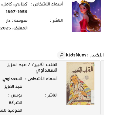
أسماء الأشخاص :
كيلاني، كامل،
1959-1897
الناشر :
سوسة : دار
المعارف، 2025.
الإختيار
: kidsNum
ى خريف ؛
القلب الكبير/ / عبد العزيز
اعي
السعداوي
خريف,
أسماء الأشخاص :
السعداوي,
مصطفى
عبد العزيز
1910-1967
الناشر :
تونس :
تونس :
الشركة
الشركة
القومية للنش
التونسية
والتوزيع،
للتوزيع، 1976
1962