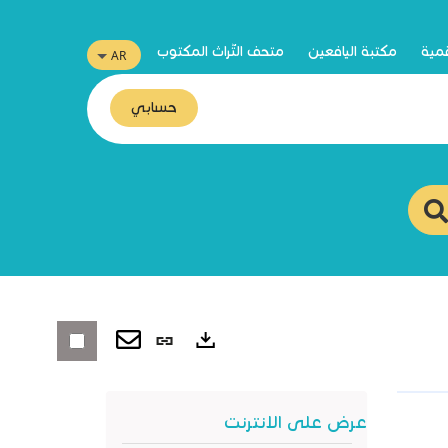
قمية
مكتبة اليافعين
متحف التّراث المكتوب
حسابي
رابط
ثابت
صادرات
(نافذة
عرض على الانترنت