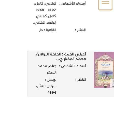
أسماء الأشخاص :
كيلاني، كامل،
1897 - 1959
كامل كيلاني
إبراهيم كيلاني.
الناشر :
القاهرة : دار
المعارف، [د. ت.
]
أعراس القرية : الحلقة الأولى/
محمد المختار ج...
أسماء الأشخاص :
جنات, محمد
المختار
الناشر :
تونس :
سراس للنشر،
1994