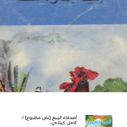
أصدقاء الربيع [نص مطبوع] /
كامل كيلاني.