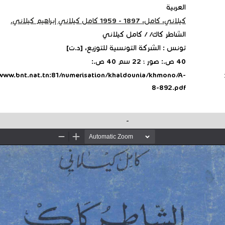
العربية
كيلاني، كامل، 1897 - 1959 كامل كيلاني إبراهيم كيلاني.
الشاطر كاك/ / كامل كيلاني
تونس : الشركة التونسية للتوزيع، [د.ت]
40 ص.: صور ؛ 22 سم 40 ص.:
/www.bnt.nat.tn:81/numerisation/khaldounia/khmono/A-
8-892.pdf
-