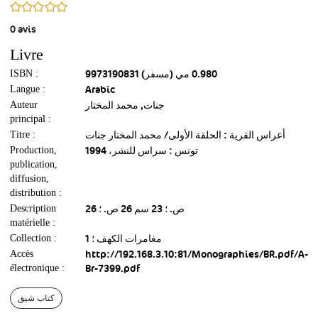
0/5
0
avis
Livre
9973190831 (مسفر) 0.980 مي
ISBN :
Arabic
Langue :
جنات, محمد المختار
Auteur
principal :
أعراس القرية : الحلقة الأولى/ محمد المختار جنات
Titre :
تونس : سراس للنشر، 1994
Production,
publication,
diffusion,
distribution :
26 ص. ؛ 23 سم 26 ص. ؛
Description
matérielle :
مغامرات الكهف ؛ 1
Collection :
http://192.168.3.10:81/Monographies/BR.pdf/A-
Accès
Br-7399.pdf
électronique :
كتاب شيق