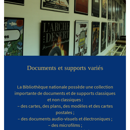
Documents et supports variés
La Bibliothèque nationale possède une collection
importante de documents et de supports classiques
et non classiques :
– des cartes, des plans, des modèles et des cartes
postales ;
– des documents audio-visuels et électroniques ;
– des microfilms ;