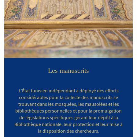
Les manuscrits
L’État tunisien indépendant a déployé des efforts
considérables pour la collecte des manuscrits se
trouvant dans les mosquées, les mausolées et les
bibliothèques personnelles et pour la promulgation
de législations spécifiques gérant leur dépôt à la
Bibliothèque nationale, leur protection et leur mise à
la disposition des chercheurs.