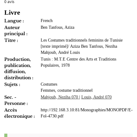
0
avis
Livre
Langue :
French
Auteur
Ben Tanfous, Aziza
principal :
Titre :
Les Costumes traditionnels feminins de Tunisie
[texte imprimé]/ Aziza Ben Tanfous, Neziha
Mahjoub, André Louis
Production,
Tunis : M.T.E Centre des Arts et Traditions
publication,
Populaires, 1978
diffusion,
distribution :
Sujets :
Costumes
Femmes, costume traditionnel
Sec. -
Mahjoub, Neziha 070
|
Louis, André 070
Personne :
Accès
http://192.168.3.10:81/Monographies/MONOPDF/E-
électronique :
Fol-4730.pdf