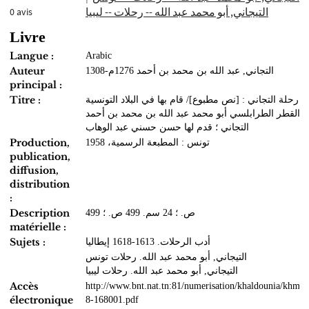
التيجاني, أبو محمد عبد الله -- رحلات -- ليبيا
0
avis
Livre
Langue :
Arabic
Auteur
التجاني, عبد الله بن محمد بن أحمد 1276م-1308
principal :
Titre :
رحلة التجاني : [نص مطبوع]/ قام بها في البلاد التونسية
والقطر الطرابلسي أبو محمد عبد الله بن محمد بن أحمد
التجاني ؛ قدم لها حسن حسني عبد الوهاب
Production,
تونس : المطبعة الرسمية، 1958
publication,
diffusion,
distribution
:
Description
499 ص. ؛ 24 سم. 499 ص. ؛
matérielle :
Sujets :
أدب الرحلات. 1613-1618 إيطاليا
التيجاني, أبو محمد عبد الله. رحلات تونس
التيجاني, أبو محمد عبد الله. رحلات ليبيا
Accès
http://www.bnt.nat.tn:81/numerisation/khaldounia/khmo
électronique
8-168001.pdf