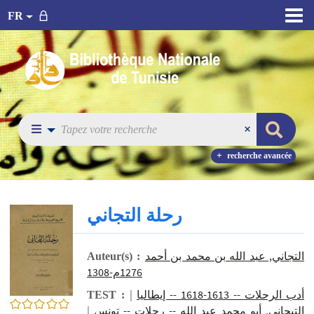
FR
recherche avancée
رحلة التجاني
التجاني, عبد الله بن محمد بن أحمد
Auteur(s) :
1276م-1308
|
أدب الرحلات -- 1613-1618 -- إيطاليا
TEST :
0/5
|
التيجاني, أبو محمد عبد الله -- رحلات -- تونس