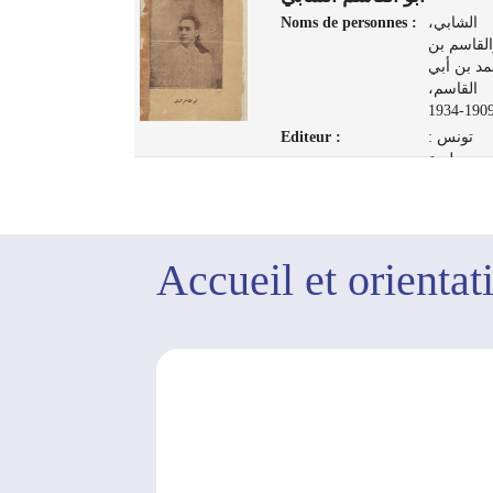
s :
خريف,
Noms de personnes :
الشابي،
مصطفى
القاسم بن
1910-1967
د بن أبي
تونس :
القاسم،
مطبعة المنار،
1909-193
1948
Editeur :
تونس :
مطبعة
ب، 1929
Accueil et orientat