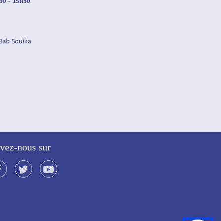
30 – 15h30
 Bab Souika
vez-nous sur