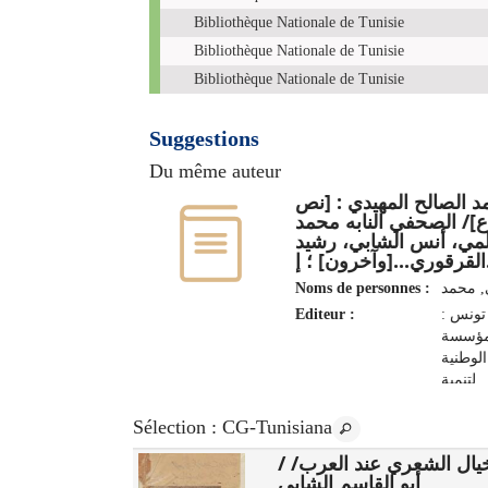
Bibliothèque Nationale de Tunisie
Bibliothèque Nationale de Tunisie
Bibliothèque Nationale de Tunisie
Suggestions
Du même auteur
 الصالح المهيدي : [نص
]/ الصحفي النابه محمد
لمي، أنس الشابي، رشيد
 إ
Noms de personnes :
, ‏محمد‏
Editeur :
تونس :
مؤسسة
الوطنية
لتنمية
رجانات
ظاهرات
Sélection
: CG-Tunisiana
الثقافية
الخيال الشعري عند العرب/
الشعاع/ /
2019
أبو القاسم الشابي