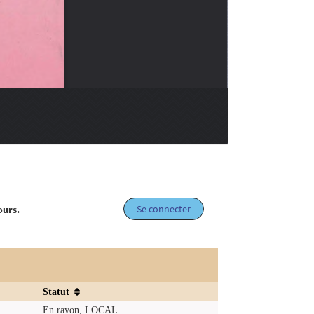
Se connecter
ours.
Statut
En rayon, LOCAL