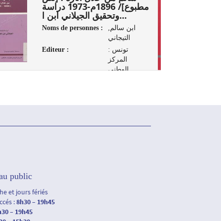
مطبوع]/ 1896م-1973 دراسة
وتحقيق الجيلاني ابن ا...
Noms de personnes :
ابن سالم,
التيجاني
Editeur :
تونس :
المركز
الوطني
للإتصال
الثقافي، 2008
au public
e et jours fériés
accés :
8h30 – 19h45
h30 – 19h45