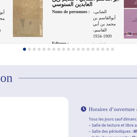
العابدين السنوسي
Noms de personnes :
الشابي،
أبو
أبوالقاسم بن
محم
محمد بن أبي
القاسم،
4
1909-1934
Editeur :
تونس :
الشركة
العر
التونسية
لفنون الرسم،
1961
ion
Horaires d’ouverture 
Tous les jours sauf dimanch
– Salle de lecture et libre 
– Salle des périodiques :
8