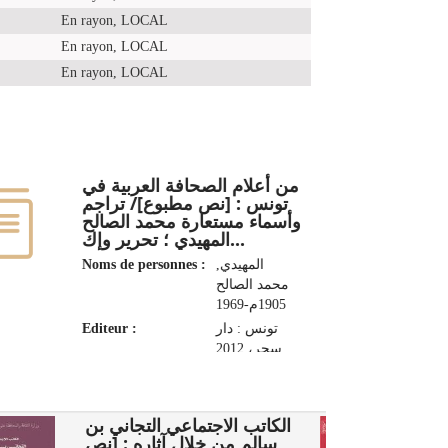
En rayon, LOCAL
En rayon, LOCAL
En rayon, LOCAL
من أعلام الصحافة العربية في
تونس : [نص مطبوع]/ تراجم
وأسماء مستعارة محمد الصالح
المهيدي ؛ تحرير وإك...
Noms de personnes :
المهيدي,
محمد الصالح
1905م-1969
Editeur :
تونس : دار
سحر، 2012
1
الكاتب الاجتماعي التجاني بن
سالم من خلال آثاره : [نص