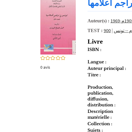
اجم أعلامها
twitter
fenêtre)
(Nouvelle
fenêtre)
Auteur(s) :
|
م -- تونس
TEST :
Livre
ISBN :
0/5
Langue :
0
avis
Auteur principal :
Titre :
Production,
publication,
diffusion,
distribution :
Description
matérielle :
Collection :
Sujets :