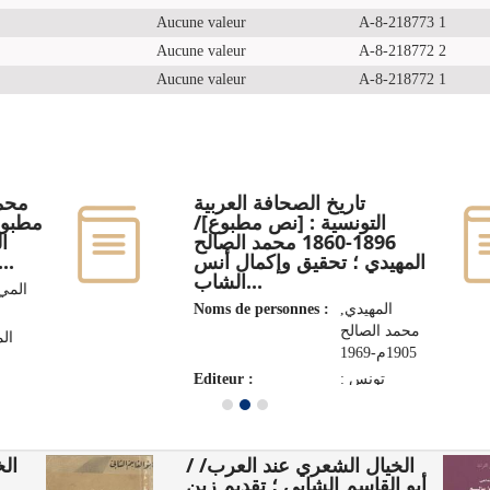
Aucune valeur
A-8-218773 1
Aucune valeur
A-8-218772 2
Aucune valeur
A-8-218772 1
تاريخ الصحافة العربية
محمد
التونسية : [نص مطبوع]/
مطبوع
1896-1860 محمد الصالح
ا
المهيدي ؛ تحقيق وإكمال أنس
القرقوري...[وآخرون] ؛...
الشاب...
المي‏
Noms de personnes :
المهيدي,
محمد الصالح
ال
1905م-1969
Editeur :
تونس :
نقوش عربية،
المه
2010
والت
الخيال الشعري عند العرب/ /
 /
والفنية، 
أبو القاسم الشابي ؛ تقديم زين