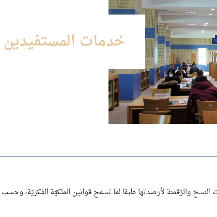
خدمات المستفيدين
لنسخ والرّقمنة لأرصدتها طبقا لما تسمح قوانين الملكيّة الفكريّة، وحسب م