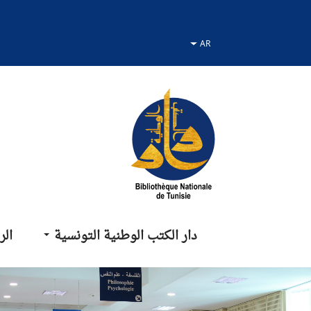
نتقل
نتقال
لانتقال
لى
لى
لى
لقائمة
لبحث
لمحتوى
دار الكتب الوطنية التونسية
الر