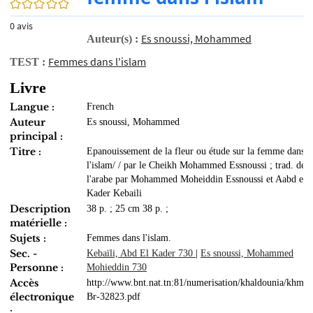
0/5
0
avis
Es snoussi, Mohammed
Auteur(s) :
Femmes dans l'islam
TEST :
Livre
Langue :
French
Auteur
Es snoussi, Mohammed
principal :
Titre :
Epanouissement de la fleur ou étude sur la femme dans
l'islam/ / par le Cheikh Mohammed Essnoussi ; trad. de
l'arabe par Mohammed Moheiddin Essnoussi et Aabd el
Kader Kebaili
Description
38 p. ; 25 cm 38 p. ;
matérielle :
Sujets :
Femmes dans l'islam.
Sec. -
Kebaïli, Abd El Kader 730
|
Es snoussi, Mohammed
Personne :
Mohieddin 730
Accès
http://www.bnt.nat.tn:81/numerisation/khaldounia/khmo
électronique
Br-32823.pdf
: