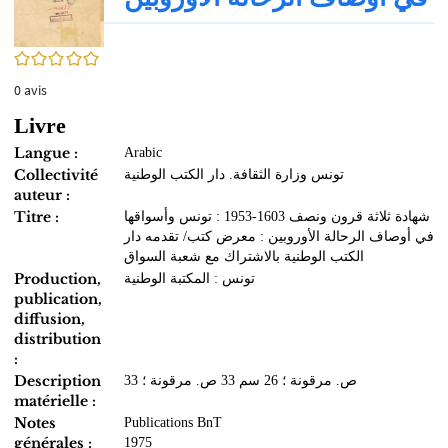
0/5
0
avis
Livre
Langue :
Arabic
Collectivité
تونس وزارة الثقافة. دار الكتب الوطنية
auteur :
Titre :
شهادة ثلاثة قرون ونصف 1603-1953 : تونس وأسواقها
في أوصاف الرحالة الأوروبين : معرض كتب/ تقدمه دار
الكتب الوطنية بالاشتراك مع شعبة السواق
Production,
تونس : المكتبة الوطنية
publication,
diffusion,
distribution
:
Description
33 ص. مرقونة ؛ 26 سم 33 ص. مرقونة ؛
matérielle :
Notes
Publications BnT
générales :
1975