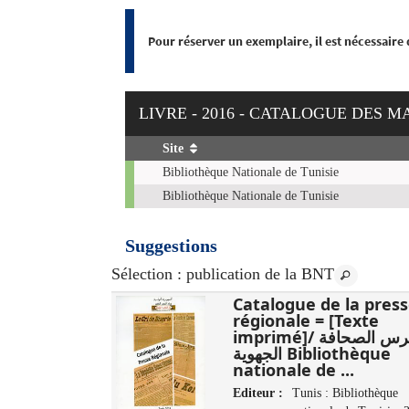
Pour réserver un exemplaire, il est nécessaire
LIVRE - 2016 - CATALOGUE DES 
Site
Exemplaires
Bibliothèque Nationale de Tunisie
Bibliothèque Nationale de Tunisie
Suggestions
Sélection
: publication de la BNT
مائوية محمود :
Catalogue de la pres
‏3
régionale = [Texte
imprimé]/ فهرس الصحافة
الوطنية، دار
الجهوية Bibliothèque
تونس : وزارة ،
nationale de ...
Editeur :
Tunis : Bibliothèque