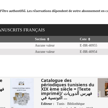
 d'être authentifié. Les réservations dépendent de votre abonnement en c
MANUSCRITS FRANÇAIS
Section
Cote
Aucune valeur
E-BR-40955
Aucune valeur
E-BR-40954
se
Catalogue des
périodiques tunisiens du
XIX ème siècle = [Texte
imprimé]/ فهرس الدوريات
التونسية في ...
Editeur :
Tunis : Bibliothèque