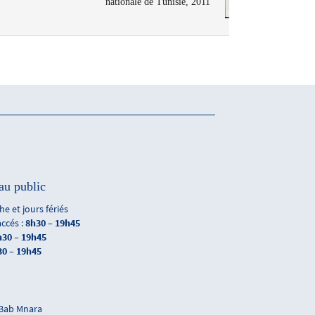
nationale de Tunisie, 2011
au public
e et jours fériés
accés :
8h30 – 19h45
h30 – 19h45
30 – 19h45
 Bab Mnara