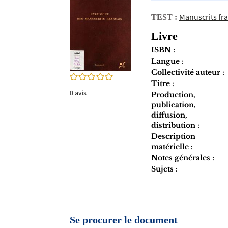
twitter
fenêtre)
(Nouvelle
Manuscrits fran
TEST :
fenêtre)
Livre
ISBN :
Langue :
Collectivité auteur :
0/5
Titre :
0
avis
Production,
publication,
diffusion,
distribution :
Description
matérielle :
Notes générales :
Sujets :
Se procurer le document