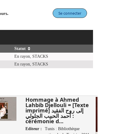
Se connecter
ours.
Statut
En rayon, STACKS
En rayon, STACKS
Hommage à Ahmed
Lahbib Djellouli = [Texte
imprimé] إلى روح الفقيد
أحمد الحبيب الجلولي :
cérémonie d...
Editeur :
Tunis : Bibliothèque