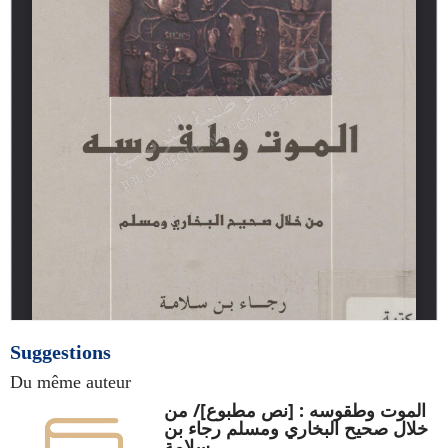
Suggestions
Du même auteur
الموت وطقوسه : [نص مطبوع]/ من
خلال صحيح البخاري ومسلم رجاء بن
سلامة