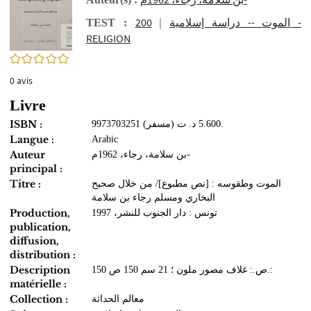
200 -
|
الموت -- دراسة إسلامية
TEST :
RELIGION
0/5
0
avis
Livre
ISBN :
9973703251 (مسفر) 5.600 د. ت.
Langue :
Arabic
Auteur
بن سلامة، رجاء، 1962م-
principal :
Titre :
الموت وطقوسه : [نص مطبوع]/ من خلال صحيح
البخاري ومسلم رجاء بن سلامة
Production,
تونس : دار الجنوب للنشر، 1997
publication,
diffusion,
distribution :
Description
150 ص.: غلاف مصور ملون ؛ 21 سم 150 ص.:
matérielle :
Collection :
معالم الحداثة