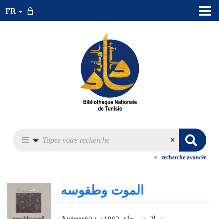
FR
recherche avancée
الموت وطقوسه
بن سلامة، رجاء، 1962م-
Auteur(s) :