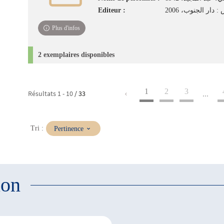
Editeur :
 دار الجنوب، 2006
Plus d'infos
2 exemplaires disponibles
1
2
3
Résultats
1
-
10
/ 33
...
(Mise
Tri :
Pertinence
à
jour
immédiate)
ion