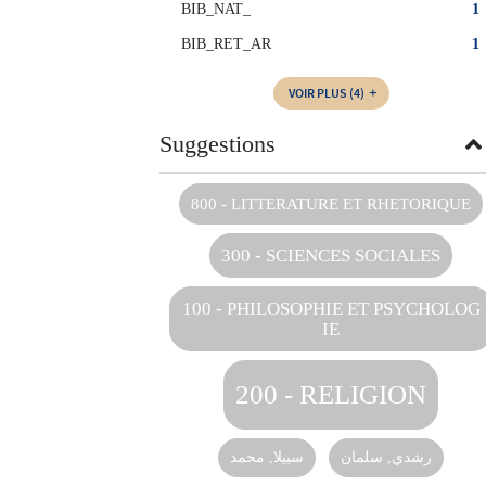
BIB_NAT_
1
BIB_RET_AR
1
VOIR PLUS
(4)
Suggestions
800 - LITTERATURE ET RHETORIQUE
300 - SCIENCES SOCIALES
100 - PHILOSOPHIE ET PSYCHOLOG
IE
200 - RELIGION
رشدي‏, ‏سلمان‏
سبيلا, محمد‏‏