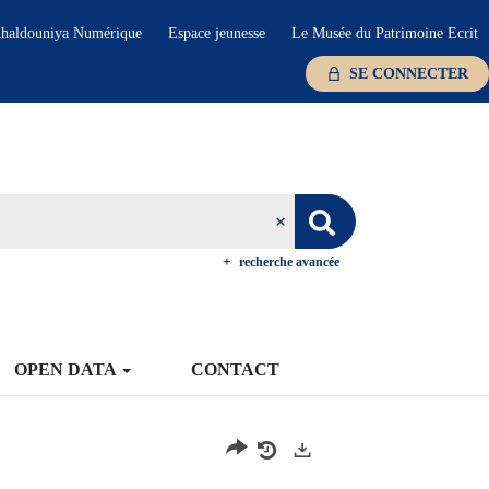
haldouniya Numérique
Espace jeunesse
Le Musée du Patrimoine Ecrit
SE CONNECTER
recherche avancée
OPEN DATA
CONTACT
Exports