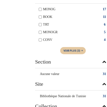
MONOG
17
BOOK
11
TRT
6
MONOGR
5
CONV
4
VOIR PLUS
(3)
Section
Aucune valeur
31
Site
Bibliothèque Nationale de Tunisie
31
Collection