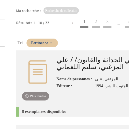
Ma recherche :
Recherche de collection
1
2
3
Résultats
1
-
10
/ 33
...
(Mise
Tri :
Pertinence
à
jour
 الحداثة والقانون/ / علي
immédiate)
المزغني، سليم اللغماني
Noms de personnes :
المزغني, علي
Editeur :
لجنوب للنشر، 1994
Plus d'infos
8 exemplaires disponibles