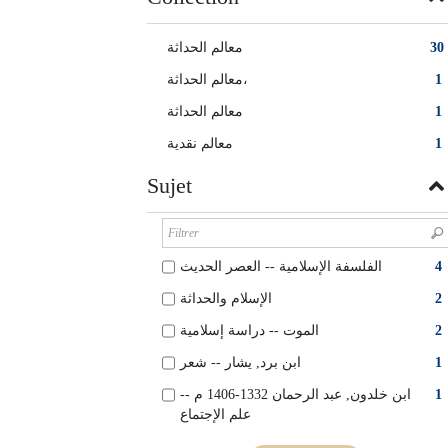
معالم الحداثة
30
معالم الحداثة،
1
معالم الحداثة‏
1
معالم نقدية
1
Sujet
الفلسفة الإسلامية -- العصر الحديث
4
الإسلام والحداثة
2
الموت -- دراسة إسلامية
2
ابن برد, يشار -- شعر
1
ابن خلدون, عبد الرحمان 1332-1406 م --
1
علم الإجتماع