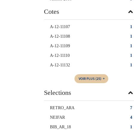
Cotes
A-12-11107
1
A-12-11108
1
A-12-11109
1
A-12-11110
1
A-12-11132
1
VOIR PLUS
(25)
Selections
RETRO_ARA
7
NEIFAR
4
BIB_AR_18
1