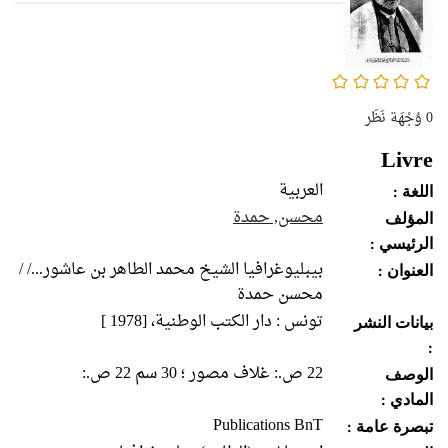
0/5
0
وُجْهَة نَظَر
Livre
العربية
اللغة :
محسن, حمدة
المؤلف
الرئيسي :
بيبليوغرافيا الشيخ محمد الطاهر بن عاشور.../ /
العنوان :
محسن حمدة
تونس : دار الكتب الوطنية، [1978 ]
بيانات النشر
:
22 ص.: غلاف مصور ؛ 30 سم 22 ص.:
الوصف
المادي :
Publications BnT
تبصرة عامة :