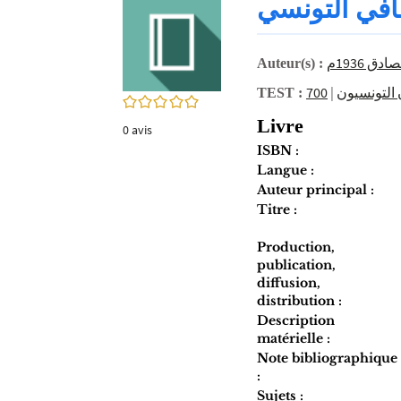
قافي التونسي
twitter
fenêtre)
(Nouvelle
fenêtre)
Auteur(s) :
|
التونسيون
TEST :
0/5
Livre
0
avis
ISBN :
Langue :
Auteur principal :
Titre :
Production,
publication,
diffusion,
distribution :
Description
matérielle :
Note bibliographique
:
Sujets :