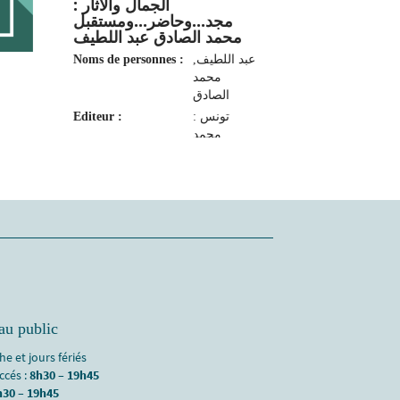
الجمال والآثار :
مجد...وحاضر...ومستقبل
محمد الصادق عبد اللطيف
Noms de personnes :
عبد اللطيف,
محمد
الصادق
Editeur :
تونس :
محمد
الصادق عبد
اللطيف،
2006
au public
e et jours fériés
accés :
8h30 – 19h45
h30 – 19h45