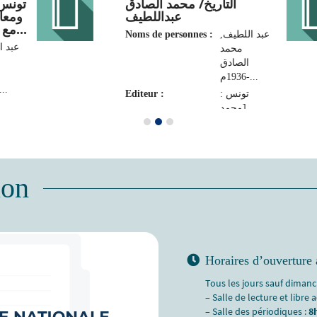
التاريخ/ محمد الصادق
تونس 
عبداللطيف
ومعال
مع مستخلص من معجم الخ...
Noms de personnes :
عبد اللطيف,
عبد ,
محمد
الصادق
1936م-...
36م-...
Editeur :
تونس :
[محمد
الصادق
الصا
عبداللطيف]،
،
1999
ion
Horaires d’ouverture 
Tous les jours sauf dimanch
– Salle de lecture et libre 
– Salle des périodiques :
8