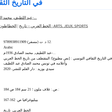
في التاريخ الث
عبد اللطيف, محمد الصادق 1936م-...
الخطاطون 
|
الخط العربي -- تاريخ
700 - ARTS. JEUX. SPORTS
9789938911909 (مسفر‏) ‏12 د. ت.
Arabic
عبد اللطيف, محمد الصادق 1936م-...
في التاريخ الثقافي التونسي : [نص مطبوع]‏‏‏‏/ ‏المقتطف من تاريخ الخط العربي
وأعلامه في تونس ‏محمد الصادق عبد اللطيف
سيدي بوزيد : ‏دار القلم للنشر، ‏2020‏
184 ص.: غلاف ملون‏ ؛ ‏21 سم 184 ص.:
بيبليوغرافيا ص. 162-167
الخط العربي. تاريخ