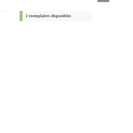
Exports
permanent
(Nouvelle
2 exemplaires disponibles
fenêtre)