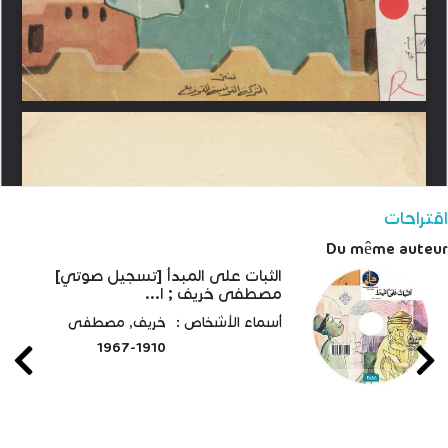
اقتراحات
Du même auteur
الثبات على المبدأ [تسجيل صوتي]
مصطفى خريف ; ا...
أسماء الأشخاص :
خريف, مصطفى
1910-1967