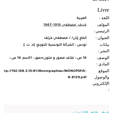
Livre
اللغة :
العربية
المؤلف
خريف, مصطفى 1910-1967
الرئيسي :
العنوان :
الحاج زيّان/ / مصطفى خريّف
بيانات
تونس : الشركة التونسية للتوزيع، [د. ت. ]
النشر :
الوصف
10 ص.: غلاف مصور و ملون+صور ؛ 21سم 10 ص.:
المادي :
الموقع
http://192.168.3.10:81/Monographies/MONOPDF/A-
والوصول
8-8129.pdf
الإلكتروني
:
عرض على الانترنت