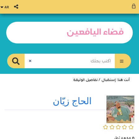
أنت هنا:
إستقبال
/
تفاصيل الوثيقة
الحاج زيّان
0/5
0
وُجْهَة نَظَر