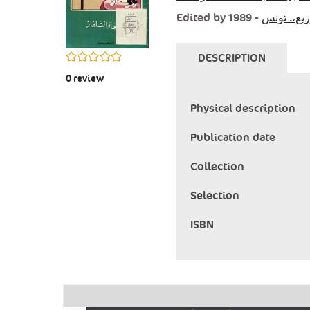
Edited by
- 1989
زيع،. تونس
0/5
DESCRIPTION
0
review
Physical description
Publication date
Collection
Selection
ISBN