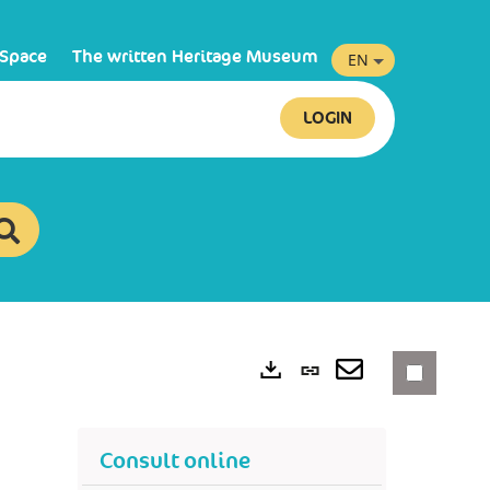
 Space
The written Heritage Museum
EN
LOGIN
Permanent
link
Exports
(New
Consult online
window)