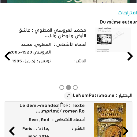
اقتراحات
Du même auteur
محمد العروسي المطوي : عاشق
الأرض والوطن والإ...
أسماء الأشخاص :
المطوي، محمد
العروسي 1920-2005
الناشر :
تونس : [د.ن.]، 1995
الإختيار
: LeNumPatrimoine
Le demi-monde3 Été : Texte
imprimé/ roman Ro...
أسماء الأشخاص :
Rees, Rod
الناشر :
Paris : J'ai lu,
impr. 2014