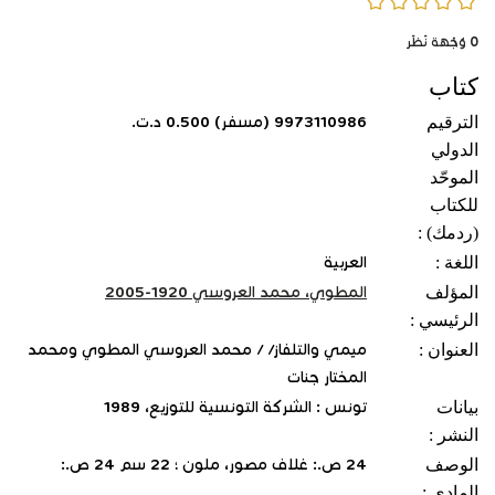
0/5
0
وُجْهَة نَظَر
كتاب
الترقيم
9973110986 (مسفر) 0.500 د.ت.
الدولي
الموحّد
للكتاب
(ردمك) :
اللغة :
العربية
المؤلف
المطوي، محمد العروسي 1920-2005
الرئيسي :
العنوان :
ميمي والتلفاز/ / محمد العروسي المطوي ومحمد
المختار جنات
بيانات
تونس : الشركة التونسية للتوزيع، 1989
النشر :
الوصف
24 ص.: غلاف مصور، ملون ؛ 22 سم 24 ص.:
المادي :