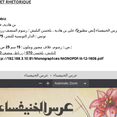
E ET RHETORIQUE
abic
بن هادية, ع
س الخنيفساء [نص مطبوع]/ علي بن هادية ، بلحسن البليش ؛ رسوم المنصف زري
تونس : الدار التونسية للنشر، 1975
25 ص.: رسوم، غلاف مصور وملون ؛ 15 سم 25 ص.:
زرياط, منصف ‏440
|
البليش, بلحسن ‏070
tp://192.168.3.10:81/Monographies/MONOPDF/A-12-1609.pdf
عرس الخنيفساء
-
عرس الخنيفساء