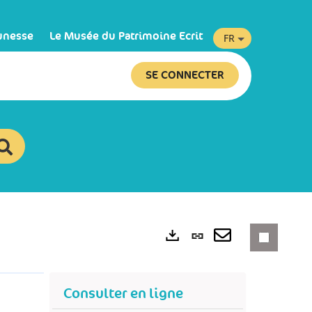
unesse
Le Musée du Patrimoine Ecrit
FR
SE CONNECTER
Lien
permanent
Exports
(Nouvelle
Consulter en ligne
fenêtre)