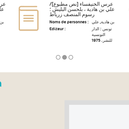
عرس الخنيفساء [نص مطبوع]/
عر]
علي بن هادية ، بلحسن البليش ؛
 ;
رسوم المنصف زرياط
بن 
Noms de personnes :
بن هادية, علي
Editeur :
تونس : الدار
التونسية
للنشر، 1975
n