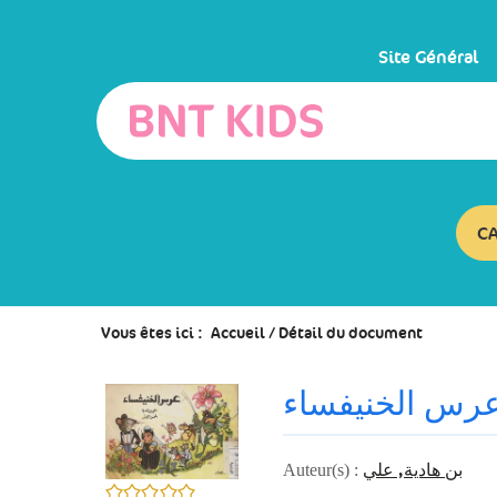
Aller
Aller
Aller
au
au
à
menu
contenu
la
Site Général
recherche
C
Vous êtes ici :
Accueil
/
Détail du document
رس الخنيفساء
بن هادية, علي
Auteur(s) :
0/5