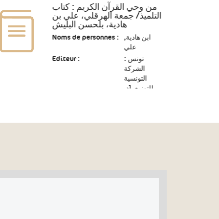
من وحي القرآن الكريم : كتاب
التلميذ/ جمعة الهرقلي، علي بن
هادية، بلحسن البليش
Noms de personnes :
ابن هادية,
علي
Editeur :
تونس :
الشركة
التونسية
للتوزيع، [د.
ت.]