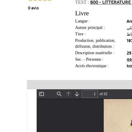
800 - LITTERATUR
TEST :
0
avis
Livre
Ar
Langue :
لي
Auteur principal :
اط
Titre :
Production, publication,
diffusion, distribution :
Description matérielle :
Sec. - Personne :
ht
Accès électronique :