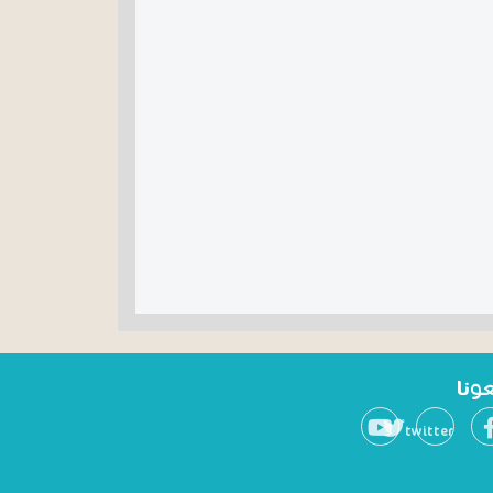
عونا
twitter