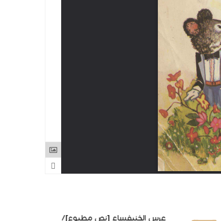
عرس الخنيفساء [نص مطبوع]/