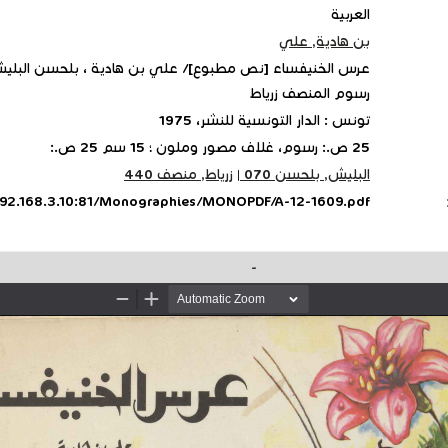
العربية
بن هادية, علي
عرس الخنيفساء [نص مطبوع]/ علي بن هادية ، بلحسن البليش
رسوم المنصف زرياط
تونس : الدار التونسية للنشر، 1975
25 ص.: رسوم، غلاف مصور وملون ؛ 15 سم 25 ص.:
البليش, بلحسن ‏070
|
زرياط, منصف ‏440
/192.168.3.10:81/Monographies/MONOPDF/A-12-1609.pdf
-