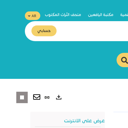
قمية
مكتبة اليافعين
متحف التّراث المكتوب
حسابي
رابط
ثابت
صادرات
(نافذة
عرض على الانترنت