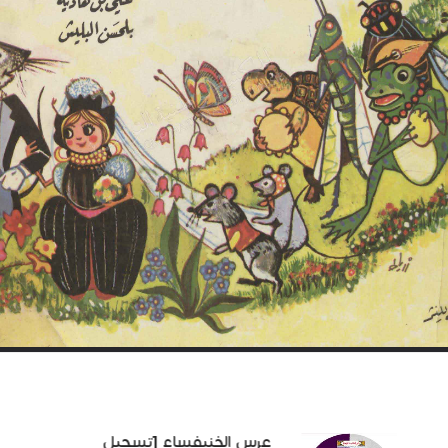
عرس الخنيفساء [تسجيل