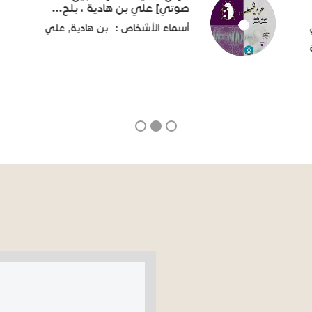
صوتي] علي بن هادية ، بلح...
أسماء الأشخاص :
بن هادية, علي