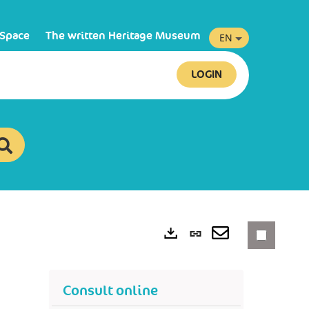
 Space
The written Heritage Museum
EN
LOGIN
Permanent
link
Exports
(New
Consult online
window)