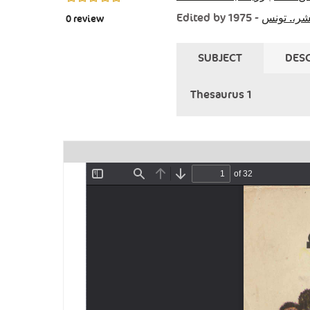
Edited by
- 1975
نشر،. تونس
0
review
SUBJECT
DESC
Thesaurus 1