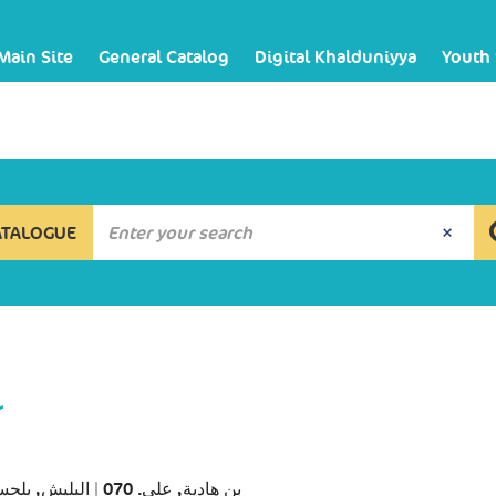
Main Site
General Catalog
Digital Khalduniyya
Youth
ATALOGUE
ع
البليش, بلحسن. 
|
بن هادية, علي. 070